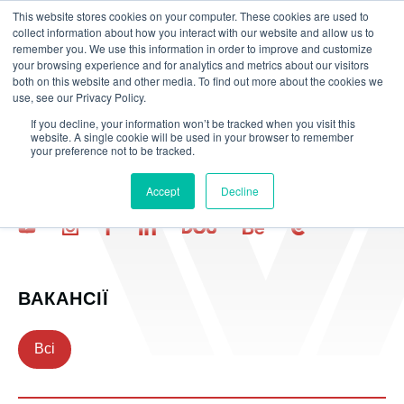
This website stores cookies on your computer. These cookies are used to
Зв'яжіться з нами
collect information about how you interact with our website and allow us to
remember you. We use this information in order to improve and customize
your browsing experience and for analytics and metrics about our visitors
both on this website and other media. To find out more about the cookies we
НАША
use, see our Privacy Policy.
Кар'єра
If you decline, your information won’t be tracked when you visit this
website. A single cookie will be used in your browser to remember
your preference not to be tracked.
Нехай ваша жага до розробки знайде своє джерело в
Lionwood.software.
Accept
Decline
ВАКАНСІЇ
Всі