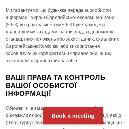
Ми гарантуємо, що будь-яка передача особистої
інформації з країн Європейської економічної зони
(ЄЕЗ) до країн за межами ЄЕЗ буде захищена
відповідними заходами, наприклад, за допомогою
стандартних положень про захист даних, схвалених
Європейською Комісією, або використання
зобов’язуючих корпоративних правил або інших
законодавчо прийнятних засобів.
ВАШІ ПРАВА ТА КОНТРОЛЬ
ВАШОЇ ОСОБИСТОЇ
ІНФОРМАЦІЇ
Обмежити: ви маєте право вимагати, щоб ми
обмежили обробку вашої особистої інформації, якщо
Book a meeting
(i) вас турбує точність вашої особистої інформації; (ii)