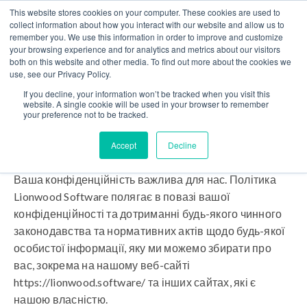
This website stores cookies on your computer. These cookies are used to
Зв'яжіться з нами
collect information about how you interact with our website and allow us to
remember you. We use this information in order to improve and customize
your browsing experience and for analytics and metrics about our visitors
both on this website and other media. To find out more about the cookies we
use, see our Privacy Policy.
If you decline, your information won’t be tracked when you visit this
website. A single cookie will be used in your browser to remember
ПОЛІТИКА
your preference not to be tracked.
КОНФІДЕНЦІЙНОСТІ
Accept
Decline
Ваша конфіденційність важлива для нас. Політика
Lionwood Software полягає в повазі вашої
конфіденційності та дотриманні будь-якого чинного
законодавства та нормативних актів щодо будь-якої
особистої інформації, яку ми можемо збирати про
вас, зокрема на нашому веб-сайті
https://lionwood.software/ та інших сайтах, які є
нашою власністю.