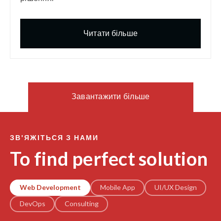
Читати більше
Завантажити більше
ЗВ'ЯЖІТЬСЯ З НАМИ
To find perfect solution
Web Development
Mobile App
UI/UX Design
DevOps
Consulting