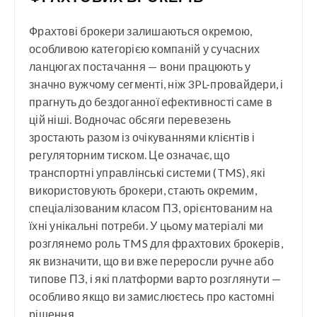
Фрахтові брокери залишаються окремою,
особливою категорією компаній у сучасних
ланцюгах постачання — вони працюють у
значно вужчому сегменті, ніж 3PL-провайдери, і
прагнуть до бездоганної ефективності саме в
цій ніші. Водночас обсяги перевезень
зростають разом із очікуваннями клієнтів і
регуляторним тиском. Це означає, що
транспортні управлінські системи (TMS), які
використовують брокери, стають окремим,
спеціалізованим класом ПЗ, орієнтованим на
їхні унікальні потреби. У цьому матеріалі ми
розглянемо роль TMS для фрахтових брокерів,
як визначити, що ви вже переросли ручне або
типове ПЗ, і які платформи варто розглянути —
особливо якщо ви замислюєтесь про кастомні
рішення.