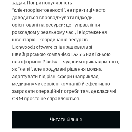
задач. Попри популярність
“клієнтоорієнтованості”, на практиці часто
доводиться впроваджувати підходи,
орієнтовані на ресурси: це і управління
розкладом у реальному часі, і відстеження
інвентарю, і координація ресурсів.
Lionwood.software співпрацювала зі
швейцарською компанією Dizmo над їхньою
платформою Planisy — чудовим прикладом того,
як “легкі”, але продумані рішення можна
адаптувати під різні сфери (наприклад,
медицину чи сервісні компанії) й ефективно
закривати операційні потреби там, де класичні
CRM просто не справляються.
Читати більше