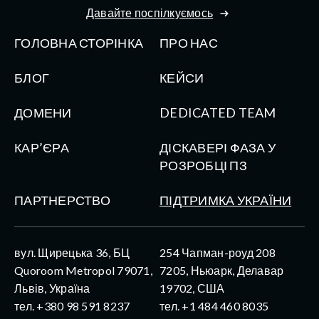
Давайте поспілкуємось
ГОЛОВНА СТОРІНКА
ПРО НАС
БЛОГ
КЕЙСИ
ДОМЕНИ
DEDICATED TEAM
КАР’ЄРА
ДІСКАВЕРІ ФАЗА У
РОЗРОБЦІ ПЗ
ПАРТНЕРСТВО
ПІДТРИМКА УКРАЇНИ
вул. Щирецька 36, БЦ
254 Чапман-роуд 208
Quoroom Metropol 79071,
7205, Ньюарк, Делавар
Львів, Україна
19702, США
тел. +380 98 591 8237
тел. +1 484 460 8035