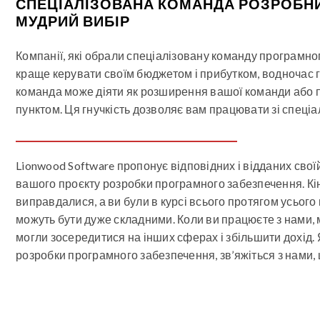
СПЕЦІАЛІЗОВАНА КОМАНДА РОЗРОБНИ
МУДРИЙ ВИБІР
Компанії, які обрали спеціалізовану команду програмн
краще керувати своїм бюджетом і прибутком, водночас 
команда може діяти як розширення вашої команди або п
пунктом. Ця гнучкість дозволяє вам працювати зі спец
Lionwood Software пропонує відповідних і відданих своїй
вашого проєкту розробки програмного забезпечення. Кін
виправдалися, а ви були в курсі всього протягом усьог
можуть бути дуже складними. Коли ви працюєте з нами, 
могли зосередитися на інших сферах і збільшити дохід
розробки програмного забезпечення, зв’яжіться з нами,