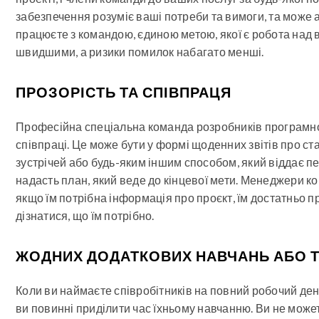
забезпечення розуміє ваші потреби та вимоги, та може ада
працюєте з командою, єдиною метою, якої є робота над
швидшими, а ризики помилок набагато менші.
ПРОЗОРІСТЬ ТА СПІВПРАЦЯ
Професійна спеціальна команда розробників програмно
співпраці. Це може бути у формі щоденних звітів про ста
зустрічей або будь-яким іншим способом, який віддає 
надасть план, який веде до кінцевої мети. Менеджери ком
якщо їм потрібна інформація про проєкт, їм достатньо п
дізнатися, що їм потрібно.
ЖОДНИХ ДОДАТКОВИХ НАВЧАНЬ АБО Т
Коли ви наймаєте співробітників на повний робочий ден
ви повинні приділити час їхньому навчанню. Ви не может