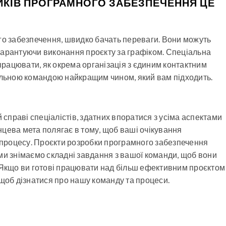
КІВ ПРОГРАМНОГО ЗАБЕЗПЕЧЕННЯ ЦЕ
ого забезпечення, швидко бачать переваги. Вони можуть
гарантуючи виконання проєкту за графіком. Спеціальна
рацювати, як окрема організація з єдиним контактним
іальною командою найкращим чином, який вам підходить.
 справі спеціалістів, здатних впоратися з усіма аспектами
цева мета полягає в тому, щоб ваші очікування
о процесу. Проєкти розробки програмного забезпечення
ми знімаємо складні завдання з вашої команди, щоб вони
. Якщо ви готові працювати над більш ефективним проєктом
 щоб дізнатися про нашу команду та процеси.