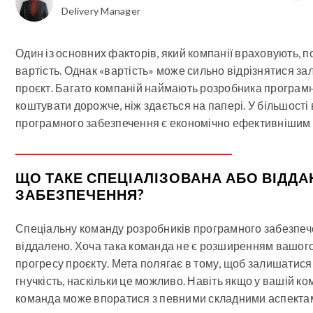
Delivery Manager
Один із основних факторів, який компанії враховують, 
вартість. Однак «вартість» може сильно відрізнятися зал
проєкт. Багато компаній наймають розробника програм
коштувати дорожче, ніж здається на папері. У більшост
програмного забезпечення є економічно ефективнішим 
ЩО ТАКЕ СПЕЦІАЛІЗОВАНА АБО ВІДД
ЗАБЕЗПЕЧЕННЯ?
Спеціальну команду розробників програмного забезпече
віддалено. Хоча така команда не є розширенням вашого 
прогресу проєкту. Мета полягає в тому, щоб залишатися
гнучкість, наскільки це можливо. Навіть якщо у вашій к
команда може впоратися з певними складними аспектам