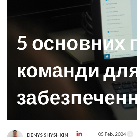
5 основних 
команди для
забезпечен
05 Feb, 2024
DENYS SHYSHKIN