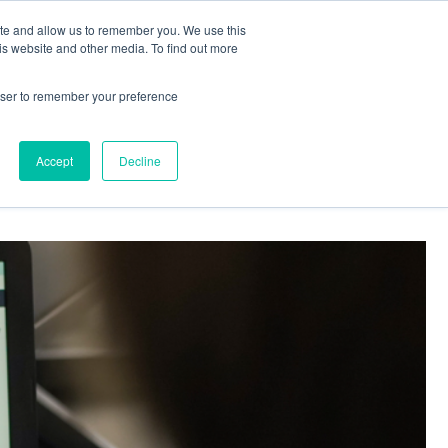
ite and allow us to remember you. We use this
is website and other media. To find out more
БЛОГ
EN
/
UA
Зв'яжіться з нами
rowser to remember your preference
Accept
Decline