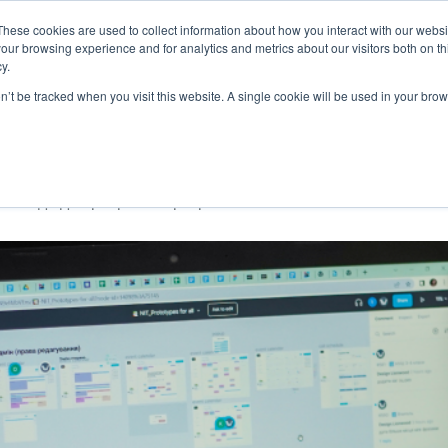
These cookies are used to collect information about how you interact with our webs
our browsing experience and for analytics and metrics about our visitors both on th
СЛУГИ
ГАЛУЗІ
КЕЙСИ
КАР’ЄРА
y.
on’t be tracked when you visit this website. A single cookie will be used in your b
команди для розробки програмного забезпечення