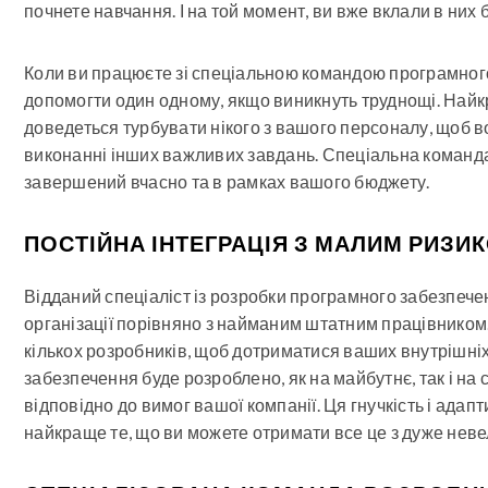
почнете навчання. І на той момент, ви вже вклали в них 
Коли ви працюєте зі спеціальною командою програмног
допомогти один одному, якщо виникнуть труднощі. Найкр
доведеться турбувати нікого з вашого персоналу, щоб 
виконанні інших важливих завдань. Спеціальна команда 
завершений вчасно та в рамках вашого бюджету.
ПОСТІЙНА ІНТЕГРАЦІЯ З МАЛИМ РИЗИ
Відданий спеціаліст із розробки програмного забезпече
організації порівняно з найманим штатним працівником.
кількох розробників, щоб дотриматися ваших внутрішніх
забезпечення буде розроблено, як на майбутнє, так і н
відповідно до вимог вашої компанії. Ця гнучкість і адап
найкраще те, що ви можете отримати все це з дуже неве