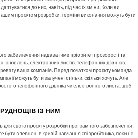
птуватися до них, навіть, під час їх зміни. Коли ви
 вашим проєктом розробки, терміни виконання можуть бути
го забезпечення надаватиме пріоритет прозорості та
н, оновлень, електронних листів, телефонних дзвінків,
перевагу ваша компанія. Перед початком проєкту команда
панії можуть бути залучені стільки, скільки хочуть. Але
ростого телефонного дзвінка чи електронного листа, щоб
РУДНОЩІВ ІЗ НИМ
ь для свого проєкту розробки програмного забезпечення,
е бути впевнені в кривій навчання співробітника, поки не