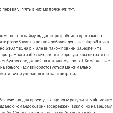
ереваг, і п’ять із них ми пояснили тут.
 компонентів найму відданих розробників програмного
яти розробника на повний робочий день як співробітника.
но $100 тис. на рік, але ви також повинні забезпечити
 програмного забезпечення, ви скорочуєте всі витрати на
джет був зосереджений на поточному проєкті. Команда вже
дина їхнього часу використовується максимально
имати точне уявлення про ваші витрати.
езпечення для проєкту, в кінцевому результаті6 він майже
з відданою командою, вони зосереджені виключно на вашому
 потреби. Спеціальна команда розробки програмного