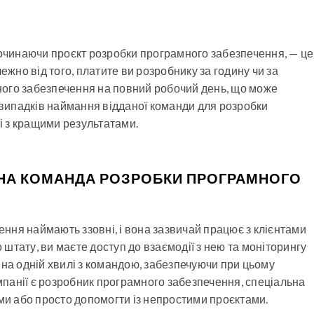
починаючи проєкт розробки програмного забезпечення, — це
ежно від того, платите ви розробнику за годину чи за
ного забезпечення на повний робочий день, що може
і випадків наймання відданої команди для розробки
і з кращими результатами.
АНА КОМАНДА РОЗРОБКИ ПРОГРАМНОГО
ння наймають ззовні, і вона зазвичай працює з клієнтами
штату, ви маєте доступ до взаємодії з нею та моніторингу
 на одній хвилі з командою, забезпечуючи при цьому
омпанії є розробник програмного забезпечення, спеціальна
и або просто допомогти із непростими проєктами.