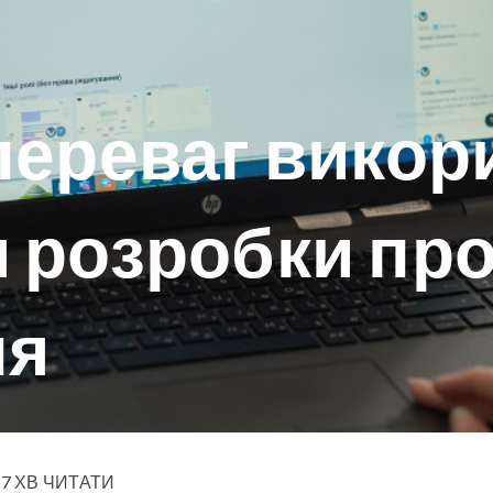
переваг викор
 розробки пр
ня
7 ХВ ЧИТАТИ