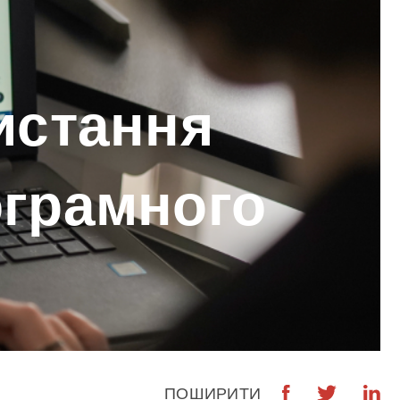
истання
ограмного
ПОШИРИТИ