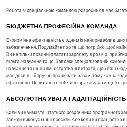
Робота зі спеціальною командою розробників має багато п
БЮДЖЕТНА ПРОФЕСІЙНА КОМАНДА
Економічна ефективність є одним із найпривабливіших
забезпечення. Подумайте про те, що потрібно, щоб найн
Ви не тільки повинні платити зарплату в розмірі приблиз
пільги, навчання тощо. Завдяки спеціалізованій команді
навчання та інші адміністративні витрати, щоб ваш бю
має досвід і їй зручно працювати разом, тому кожна го
ефективно. Ці питання необхідно враховувати, щоб отр
АБСОЛЮТНА УВАГА І АДАПТАЦІЙНІСТЬ
Коли ви наймаєте штатного розробника програмного заб
завжди виконує і інші проєкти. Але коли ви працюєте 
проекті, і члени команди до ваших послуг за будь-якої