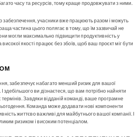
багато часу та ресурсів, тому краще продовжувати з ними.
о забезпечення, учасники вже працюють разом і можуть
аща частина цього полягає в тому, що їм зазвичай не
вони могли максимально підвищити продуктивність у
високої якості працює без збоїв, щоб ваш проєкт міг бути
КОМ
ння, забезпечує набагато менший ризик для вашої
 І здебільшого ви дізнаєтеся, що вам потрібно найняти
 термінів. Завдяки відданій команді, ваше програмне
а сьогодення. Команда може додавати нові компоненти
тивність життєво важливі для майбутнього вашої компанії. І
ликим ризиком і високим потенціалом.