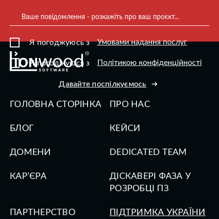
Ваше повідомлення - розкажіть про ваш проєкт...
Умовами надання послуг
Я погоджуюсь з
Політикою конфіденційності
Я погоджуюся з
Давайте поспілкуємось
ГОЛОВНА СТОРІНКА
ПРО НАС
БЛОГ
КЕЙСИ
ДОМЕНИ
DEDICATED TEAM
КАР’ЄРА
ДІСКАВЕРІ ФАЗА У
РОЗРОБЦІ ПЗ
ПАРТНЕРСТВО
ПІДТРИМКА УКРАЇНИ