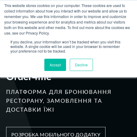
This website stores cookies on your computer. These cookies are used to
Зв'яжіться з нами
collect information about how you interact with our website and allow us to
remember you. We use this information in order to improve and customize
your browsing experience and for analytics and metrics about our visitors
both on this website and other media. To find out more about the cookies we
use, see our Privacy Policy.
Повернутися
If you decline, your information won’t be tracked when you visit this
website. A single cookie will be used in your browser to remember
your preference not to be tracked.
Розваги
Accept
Decline
Order4me
ПЛАТФОРМА ДЛЯ БРОНЮВАННЯ
РЕСТОРАНУ, ЗАМОВЛЕННЯ ТА
ДОСТАВКИ ЇЖІ
РОЗРОБКА МОБІЛЬНОГО ДОДАТКУ