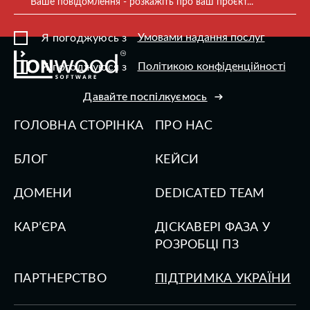
Ваше повідомлення - розкажіть про ваш проєкт...
Умовами надання послуг
Я погоджуюсь з
Політикою конфіденційності
Я погоджуюся з
Давайте поспілкуємось
ГОЛОВНА СТОРІНКА
ПРО НАС
БЛОГ
КЕЙСИ
ДОМЕНИ
DEDICATED TEAM
КАР’ЄРА
ДІСКАВЕРІ ФАЗА У
РОЗРОБЦІ ПЗ
ПАРТНЕРСТВО
ПІДТРИМКА УКРАЇНИ