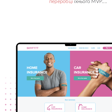
переробці
їхнього MVP....