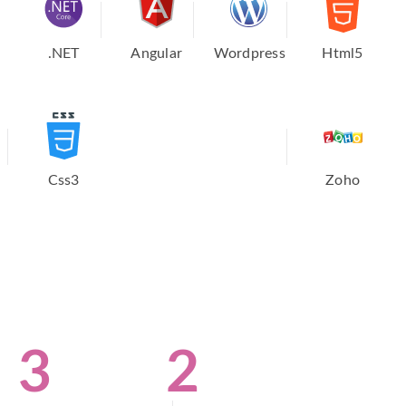
.NET
Angular
Wordpress
Html5
Css3
Zoho
3
2