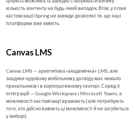
цінують можливість швидко створювати велику
кількість контенту на будь-який випадок. Втім, у плані
кастомізації iSpring не завжди дозволяє те, що інші
платформи вже вміють.
Canvas LMS
Canvas LMS — архетипова «академічна» LMS, але
завдяки чудовому мобільному досвіду має чимало
прихильників і в корпоративному секторі. Серед її
інтеграцій — Google Workspace і Microsoft Teams, а
можливості кастомізації вражають (але потребують
того, хто дійсно вивчить ці можливості й не загубиться
у виборі).