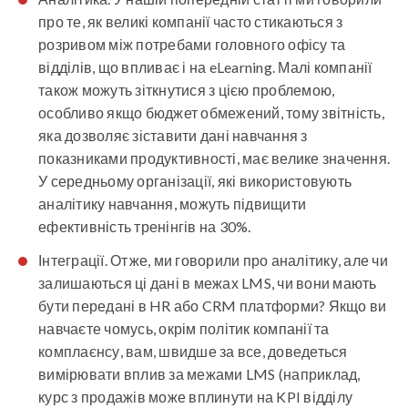
про те, як великі компанії часто стикаються з
розривом між потребами головного офісу та
відділів, що впливає і на eLearning. Малі компанії
також можуть зіткнутися з цією проблемою,
особливо якщо бюджет обмежений, тому звітність,
яка дозволяє зіставити дані навчання з
показниками продуктивності, має велике значення.
У середньому організації, які використовують
аналітику навчання, можуть підвищити
ефективність тренінгів на 30%.
Інтеграції
. Отже, ми говорили про аналітику, але чи
залишаються ці дані в межах LMS, чи вони мають
бути передані в HR або CRM платформи? Якщо ви
навчаєте чомусь, окрім політик компанії та
комплаєнсу, вам, швидше за все, доведеться
вимірювати вплив за межами LMS (наприклад,
курс з продажів може вплинути на KPI відділу