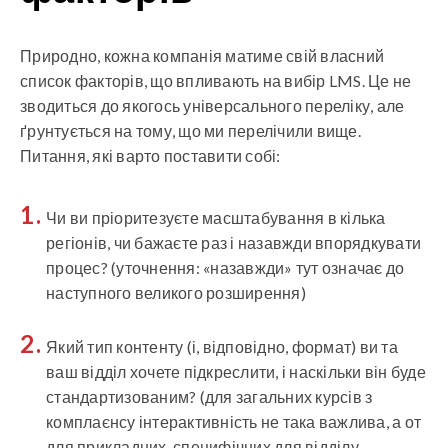
Природно, кожна компанія матиме свій власний
список факторів, що впливають на вибір LMS. Це не
зводиться до якогось універсального переліку, але
ґрунтується на тому, що ми перелічили вище.
Питання, які варто поставити собі:
Чи ви пріоритезуєте масштабування в кілька
регіонів, чи бажаєте раз і назавжди впорядкувати
процес? (уточнення: «назавжди» тут означає до
наступного великого розширення)
Який тип контенту (і, відповідно, формат) ви та
ваш відділ хочете підкреслити, і наскільки він буде
стандартизованим? (для загальних курсів з
комплаєнсу інтерактивність не така важлива, а от
для прикладних, специфічних для відділу