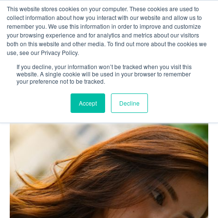
This website stores cookies on your computer. These cookies are used to
Зв'яжіться з нами
collect information about how you interact with our website and allow us to
remember you. We use this information in order to improve and customize
your browsing experience and for analytics and metrics about our visitors
both on this website and other media. To find out more about the cookies we
use, see our Privacy Policy.
If you decline, your information won’t be tracked when you visit this
Головна
Блог
website. A single cookie will be used in your browser to remember
your preference not to be tracked.
Топ-12 корпоративних LMS: огляд, аналіз і
тенденції
Accept
Decline