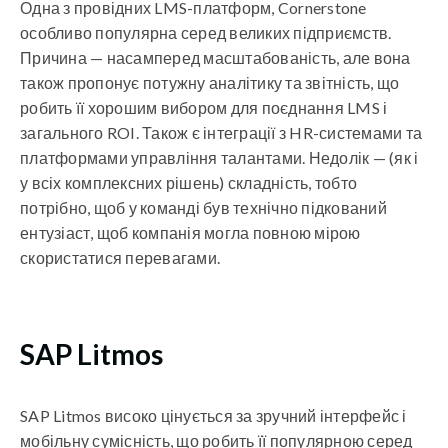
Одна з провідних LMS-платформ, Cornerstone
особливо популярна серед великих підприємств.
Причина — насамперед масштабованість, але вона
також пропонує потужну аналітику та звітність, що
робить її хорошим вибором для поєднання LMS і
загального ROI. Також є інтеграції з HR-системами та
платформами управління талантами. Недолік — (як і
у всіх комплексних рішень) складність, тобто
потрібно, щоб у команді був технічно підкований
ентузіаст, щоб компанія могла повною мірою
скористатися перевагами.
SAP Litmos
SAP Litmos високо цінується за зручний інтерфейс і
мобільну сумісність, що робить її популярною серед