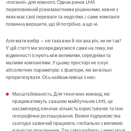
«поганої» для кожного. Однак ринок LMS
переповнений різноманітними рішеннями, кожне з
яких має свої переваги та недоліки, і саме компанія
повинна вирішити, що їй потрібно, а що ні.
Але мати вибір — не така вже й погана річ, чи не так?
У цій статті ми зосереджуємося саме на тому, які
відмінності існують між великими, середніми та
малими компаніями. У цьому просторі не існує
абсолютних параметрів; є фактори, які ви вільні
пріоритезувати. Ось найважливіші з них:
Масштабованість
. Для технічних команд, які
працюватимуть з вашою майбутньою LMS, це
насамперед означає кількість користувачів та їхнє
географічне розташування. Великі підприємства
сьогодні зазвичай працюють глобально з великою
кількістю працівників. Так само роблять і деякі малі