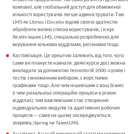
компанії, але глобальний доступ для обмеженої
кількості користувачів легше адмініструвати. Такі
LMS як Litmos і Docebo відомі своєю здатністю
обробляти великі списки користувачів, і існує
безліч інших LMS, спеціально розроблених для
керування кількома відділами, регіонами тощо.
Кастомізація
. Це зрештою залежить від того, чого
саме ви плануєте навчати: деякі курси досі можна
викладати за допомогою технологій 2000-х років і
тестів з множинним вибором, з жорсткими
графіками тощо. Але чим нішевішим є ваш бізнес
(і чим унікальніші операційні процеси в різних
відділах), тим важливішим стає створення
індивідуальних модулів та адаптивних робочих
процесів — саме на цьому зосереджуються,
зокрема, iSpring чи TalentLMS.
Аналітика
. У нашій попередній статті ми говорили