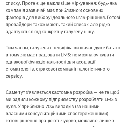
списку. Проте є ще важливіше міркування: будь-яка
компанія зазвичай має приблизно 8 основних
факторів для вибору ідеального LMS-рішення. Готові
провайдери також мають такий список, але рідко
адаптуються під конкретну галузеву нішу.
Тим часом, галузева специфіка визначає дуже багато
в тому, як має працювати LMS: не можна очікувати
однакової функціональності для асоціації
стоматологів, страхової компанії та логістичного
сервісу.
Саме тут з’являється кастомна розробка — не те щоб
ми радили кожному підприємству розробляти LMS з
нуля. У приблизно 70% випадків (за нашими
власними консультаційними спостереженнями)
готові рішення працюють чудово, можливо, лише з