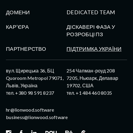
ДОМЕНИ
DEDICATED TEAM
КАР’ЄРА
ДІСКАВЕРІ ФАЗА У
РОЗРОБЦІ ПЗ
ПАРТНЕРСТВО
ПІДТРИМКА УКРАЇНИ
вул. Щирецька 36, БЦ
254 Чапман-роуд 208
Quoroom Metropol 79071,
7205, Ньюарк, Делавар
Львів, Україна
19702, США
тел. +380 98 591 8237
тел. +1 484 460 8035
hr@lionwood.software
business@lionwood.software