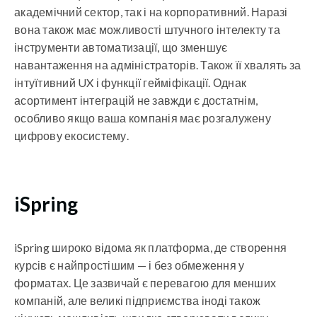
академічний сектор, так і на корпоративний. Наразі
вона також має можливості штучного інтелекту та
інструменти автоматизації, що зменшує
навантаження на адміністраторів. Також її хвалять за
інтуїтивний UX і функції гейміфікації. Однак
асортимент інтеграцій не завжди є достатнім,
особливо якщо ваша компанія має розгалужену
цифрову екосистему.
iSpring
iSpring широко відома як платформа, де створення
курсів є найпростішим — і без обмеження у
форматах. Це зазвичай є перевагою для менших
компаній, але великі підприємства іноді також