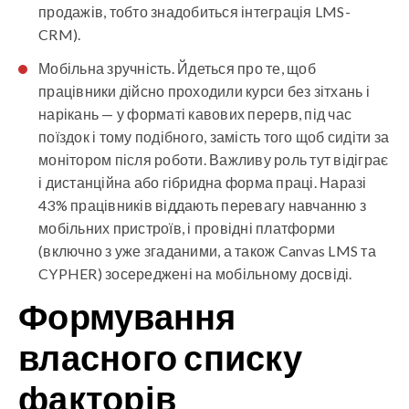
продажів, тобто знадобиться інтеграція LMS-
CRM).
Мобільна зручність
. Йдеться про те, щоб
працівники дійсно проходили курси без зітхань і
нарікань — у форматі кавових перерв, під час
поїздок і тому подібного, замість того щоб сидіти за
монітором після роботи. Важливу роль тут відіграє
і дистанційна або гібридна форма праці. Наразі
43% працівників віддають перевагу навчанню з
мобільних пристроїв, і провідні платформи
(включно з уже згаданими, а також Canvas LMS та
CYPHER) зосереджені на мобільному досвіді.
Формування
власного списку
факторів