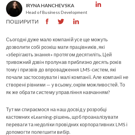
IRYNA HANCHEVSKA
Head of Business Development
ПОШИРИТИ
Сьогодні дуже мало компаній усе ще можуть
дозволити собі розкіш мати працівників, які
«зберігають знання» протягом десятиліть. Цей
тривожний дзвін пролунав приблизно десять років
тому і призвів до впровадження LMS-систем, які
почали застосовувати і малі компанії. Але компанії не
створені рівними — у всьому, окрім можливостей. То
як же обрати систему управління навчанням?
Тут ми спираємося на наш досвід у розробці
кастомних eLearning-рішень, щоб проаналізувати
переваги та недоліки провідних корпоративних LMS і
допомогти полегшити вибір.