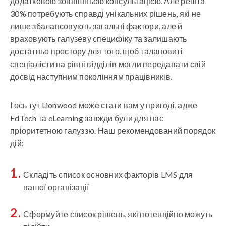
додатковою зовнішньою консультацією. Але решта
30% потребують справді унікальних рішень, які не
лише збалансовують загальні фактори, але й
враховують галузеву специфіку та залишають
достатньо простору для того, щоб талановиті
спеціалісти на рівні відділів могли передавати свій
досвід наступним поколінням працівників.
І ось тут Lionwood може стати вам у пригоді, адже
EdTech та eLearning завжди були для нас
пріоритетною галуззю. Наш рекомендований порядок
дій:
Складіть список основних факторів LMS для
вашої організації
Сформуйте список рішень, які потенційно можуть